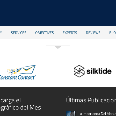
Socios Globales
RY
SERVICES
OBJECTIVES
EXPERTS
REVIEWS
BLO
carga el
Últimas Publicacio
ográfico del Mes
La Importancia Del Marke