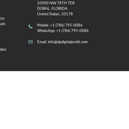
10900 NW 78TH TER
DORAL, FLORIDA
United States, 33178
cio
pués
Mobile
: +1 (786) 795-0086
WhatsApp
: +1 (786) 795-0086
Email:
info@dpdigitalprofit.com
adeo