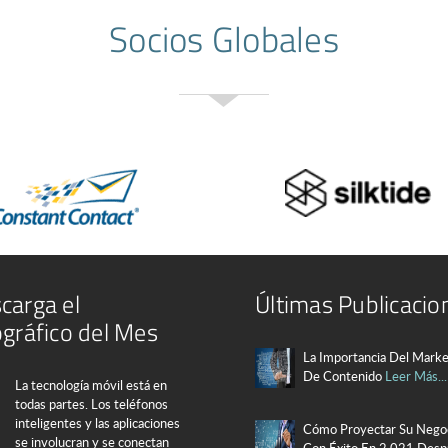
Socios Globales
carga el
Últimas Publicacio
ográfico del Mes
La Importancia Del Marke
De Contenido
Leer Más...
La tecnología móvil está en
todas partes. Los teléfonos
inteligentes y las aplicaciones
Cómo Proyectar Su Nego
se involucran y se conectan
Con Éxito En 2.021 Des