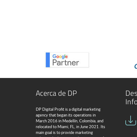
Acerca de DP
Des
Inf
DP Digital Profit is a digital marketing
agency that began its operations in
March 2016 in Medellín, Colombia, and
relocated to Miami, FL, in June 2021. Its
main goal is to provide marketing