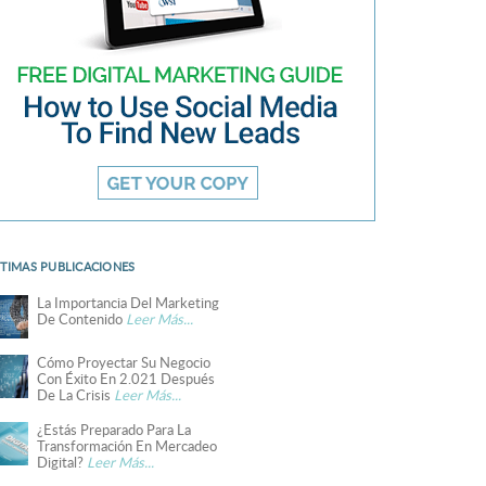
TIMAS PUBLICACIONES
La Importancia Del Marketing
De Contenido
Leer Más...
Cómo Proyectar Su Negocio
Con Éxito En 2.021 Después
De La Crisis
Leer Más...
¿Estás Preparado Para La
Transformación En Mercadeo
Digital?
Leer Más...