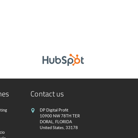
nes
Contact us
ting
DP Digital Profit
10900 NW 78TH TER
DORAL, FLORIDA
United States, 33178
cio
pués